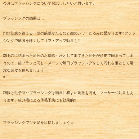
今月はブラッシングについてお話ししたいと思います。
ブラッシングの効果は…
⑴頭筋膜を鍛える‥頭の筋膜がたるむと顔のシワ・たるみに繋がります‼︎ブラッ
シングで筋膜をほぐしてリフトアップ効果も‼︎
⑵毛穴に詰まった油分のお掃除‥汗として出てきた油分が頭皮で固まってしま
うので、歯ブラシと同じイメージで毎日ブラッシングをして汚れを落として清
潔な頭皮を保ちましょう
‼︎
⑶抜け毛予防‥ブラッシングは頭皮に程よい刺激を与え、マッサージ効果もあ
ります。抜け毛による薄毛予防にも効果的‼︎
ブラッシングでツヤ髪を目指しましょう☆