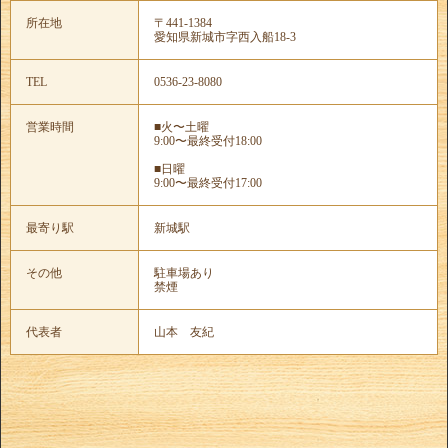
所在地
〒441-1384
愛知県新城市字西入船18-3
TEL
0536-23-8080
営業時間
■火〜土曜
9:00〜最終受付18:00
■日曜
9:00〜最終受付17:00
最寄り駅
新城駅
その他
駐車場あり
禁煙
代表者
山本 友紀