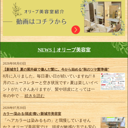
NEWS｜オリーブ美容室
2026年08月03日
【新城市】夏の紫外線で傷んだ髪に。今から始める“秋のツヤ髪準備”
8月に入りました。毎日暑い日が続いていますね!! 8
月のニュースレターと空き状況です♪ 夏は楽しいイベ
ントがたくさんありますが、髪や頭皮にとっては一
年の中で ...
続きを読む
2026年07月20日
カラー/染みる/頭皮/痛い/新城市美容室
「ヘアカラーは染みるもの」と我慢していません
か？ オリーブ美容室では、頭皮が敏感な方でも安心